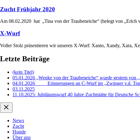
Zucht Frühjahr 2020
Am 08.02.2020 hat „Tina von der Traubeneiche“ (belegt von „Erich 
X-Wurf
Voller Stolz präsentieren wir unseren X-Wurf: Xanto, Xandy, Xara, X
Letzte Beiträge
(kein Titel)
05.01.2026 „Wenke von der Traubeneiche“ wurde gestern von „E
04.01.2026 Erinnerungen an C-Wurf im „Zwinger v.d. Tra
03.11.2025
11.10.2025: Jubiläumswurf 40 Jahre Zuchtstätte für Deutsche S
News
Zucht
Hunde
Über uns