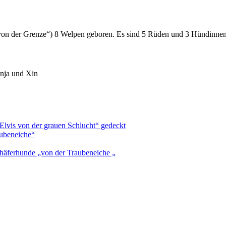
von der Grenze“) 8 Welpen geboren. Es sind 5 Rüden und 3 Hündinnen
enja und Xin
lvis von der grauen Schlucht“ gedeckt
ubeneiche“
chäferhunde „von der Traubeneiche „