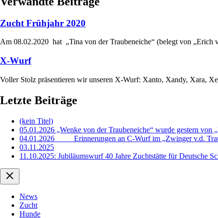
Verwandte Beiträge
Zucht Frühjahr 2020
Am 08.02.2020 hat „Tina von der Traubeneiche“ (belegt von „Erich 
X-Wurf
Voller Stolz präsentieren wir unseren X-Wurf: Xanto, Xandy, Xara, X
Letzte Beiträge
(kein Titel)
05.01.2026 „Wenke von der Traubeneiche“ wurde gestern von „E
04.01.2026 Erinnerungen an C-Wurf im „Zwinger v.d. Tra
03.11.2025
11.10.2025: Jubiläumswurf 40 Jahre Zuchtstätte für Deutsche S
News
Zucht
Hunde