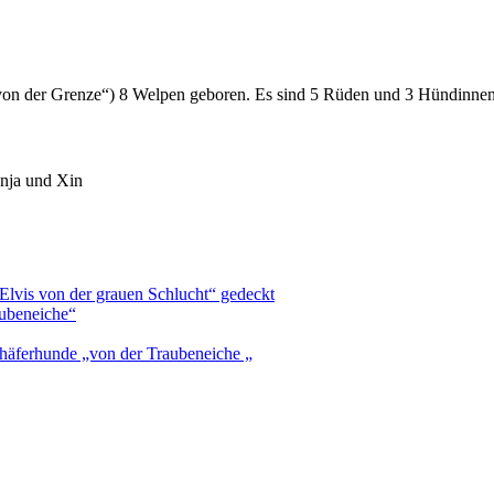
von der Grenze“) 8 Welpen geboren. Es sind 5 Rüden und 3 Hündinnen
enja und Xin
lvis von der grauen Schlucht“ gedeckt
ubeneiche“
chäferhunde „von der Traubeneiche „