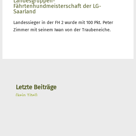
Landesgruppen-
Fährtenhundmeisterschaft der LG-
Saarland
Landessieger in der FH 2 wurde mit 100 Pkt. Peter
Zimmer mit seinem Iwan von der Traubeneiche.
Letzte Beiträge
(kein Titel)
05.01.2026 „Wenke von der Traubeneiche“ wurde
gestern von „Elvis von der grauen Schlucht“
gedeckt
04.01.2026 Erinnerungen an C-Wurf im